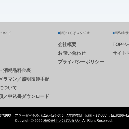
について
■
(株)つくばスタジオ
■
当Web
会社概要
TOPペ
お問い合わせ
サイト
プライバシーポリシー
・消耗品料金表
メラマン／照明技師手配
について
項／申込書ダウンロード
93 フリーダイヤル : 0120-424-045 【営業時間 9:00～18:00】 TEL:0299-42-4
Copyright © 2026
株式会社つくばスタジオ
All Right Reserved.
|