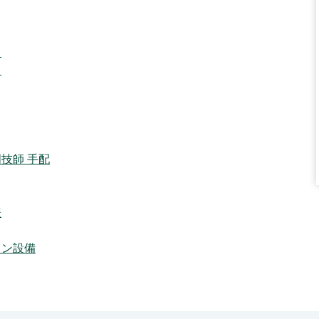
ト
ス
技師 手配
表
ラン設備